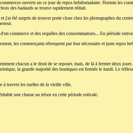
es commerces ouverts un ce jour de repos hebdomadaire. Hormis les comm
e choix des badauds se trouve rapidement réduit.
et j'ai été surpris de trouver porte close chez les photographes du centre 
meneur.
 d'un commerce et des requêtes des consommateurs... En période estival
ement, les commerçants rétorquent par leur nécessaire et juste repos h
demment chacun a le droit de se reposer, mais, de là à fermer deux jours
touristique, la grande majorité des boutiques est fermée le lundi. Le réfle
travers les ruelles de la vieille ville.
itable une chasse au trésor en cette période estivale.