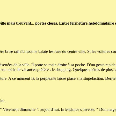
ille mais trouvent... portes closes. Entre fermeture hebdomadaire et
e brise rafraîchissante balaie les rues du centre ville. Si les voitures con
sertées de la ville. Il porte sa main droite à sa poche. D'un geste rapide e
à son loisir de vacances préféré : le shopping. Quelques mètres de plus, 
rture. A ce moment-là, la perplexité laisse place à la stupéfaction. Derriè
ire.
: " Vivement dimanche ", aujourd'hui, la tendance s'inverse. " Dommage